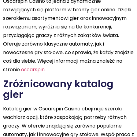
Oscarspin Casino to jedna z dynamicznie
rozwijających się platform w branży gier online. Dzięki
szerokiemu asortymentowi gier oraz innowacyjnym
rozwiązaniom, wyróżnia się na tle konkurencji,
przyciągając graczy z różnych zakątków świata.
Oferuje zarówno klasyczne automaty, jak i
nowoczesne gry stołowe, co sprawia, że każdy znajdzie
coś dla siebie. Więcej informacji można znaleźć na
stronie
oscarspin
.
Zróżnicowany katalog
gier
Katalog gier w Oscarspin Casino obejmuje szeroki
wachlarz opcji, które zaspokajają potrzeby różnych
graczy. W ofercie znajdują się zarówno popularne
automaty, jak i innowacyjne gry stołowe. Współpraca z