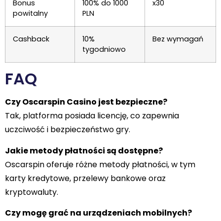
Bonus
100% do 1000
x30
powitalny
PLN
Cashback
10%
Bez wymagań
tygodniowo
FAQ
Czy Oscarspin Casino jest bezpieczne?
Tak, platforma posiada licencję, co zapewnia
uczciwość i bezpieczeństwo gry.
Jakie metody płatności są dostępne?
Oscarspin oferuje różne metody płatności, w tym
karty kredytowe, przelewy bankowe oraz
kryptowaluty.
Czy mogę grać na urządzeniach mobilnych?