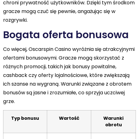
chroni prywatność użytkowników. Dzięki tym środkom
gracze mogą czuć się pewnie, angażując się w
rozgrywki.
Bogata oferta bonusowa
Co więcej, Oscarspin Casino wyróżnia się atrakcyjnymi
ofertami bonusowymi. Gracze mogą skorzystać z
różnych promocji, takich jak bonusy powitalne,
cashback czy oferty lojalnościowe, które zwiększają
ich szanse na wygraną. Warunki związane z obrotem
bonusów są jasne i zrozumiałe, co sprzyja uczciwej
grze.
Typ bonusu
Wartość
Warunki
obrotu