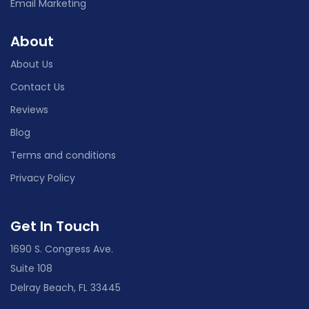
Email Marketing
About
About Us
Contact Us
Reviews
Blog
Terms and conditions
Privacy Policy
Get In Touch
1690 S. Congress Ave.
Suite 108
Delray Beach, FL 33445