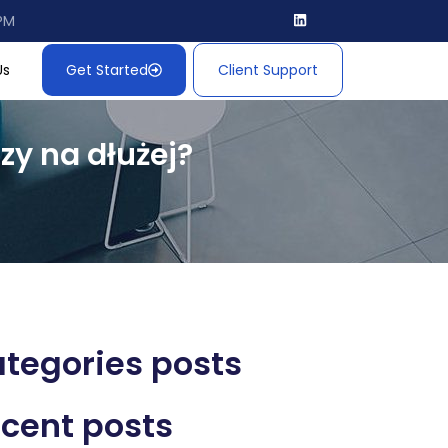
 PM
Us
Get Started
Client Support
zy na dłużej?
tegories posts
cent posts