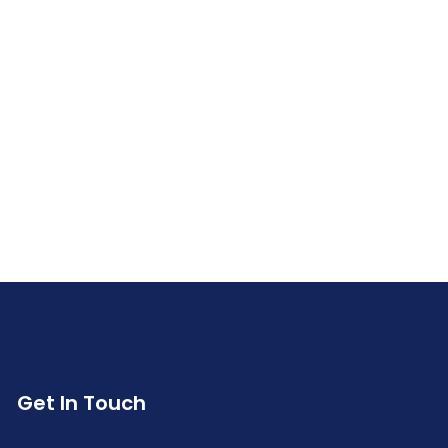
Get In Touch