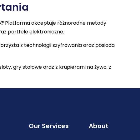
ytania
o?
Platforma akceptuje różnorodne metody
az portfele elektroniczne.
korzysta z technologii szyfrowania oraz posiada
loty, gry stołowe oraz z krupierami na żywo, z
Our Services
About