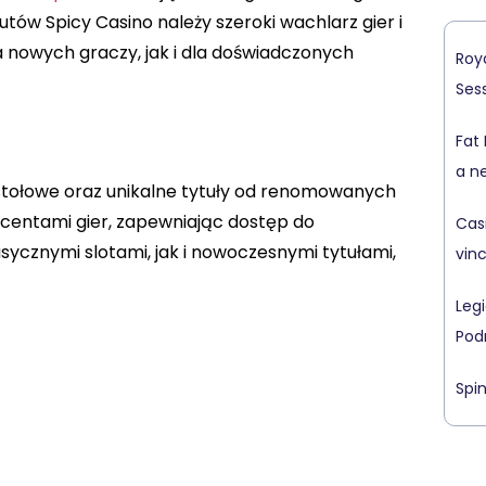
tów Spicy Casino należy szeroki wachlarz gier i
a nowych graczy, jak i dla doświadczonych
Roy
Sess
Fat 
a n
y stołowe oraz unikalne tytuły od renomowanych
centami gier, zapewniając dostęp do
Casi
ycznymi slotami, jak i nowoczesnymi tytułami,
vinc
Leg
Pod
Spin