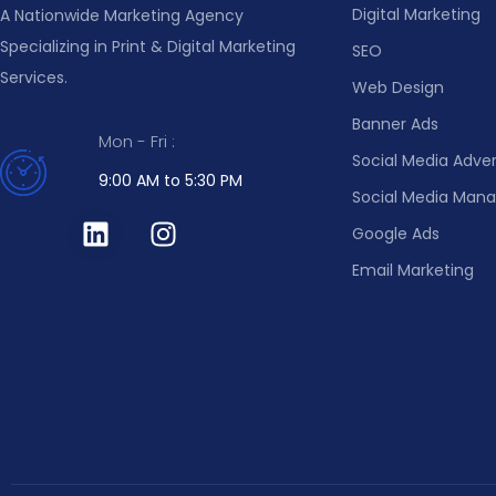
Digital Marketing
A Nationwide Marketing Agency
Specializing in Print & Digital Marketing
SEO
Services.
Web Design
Banner Ads
Mon - Fri :
Social Media Adver
9:00 AM to 5:30 PM
Social Media Ma
Google Ads
Email Marketing