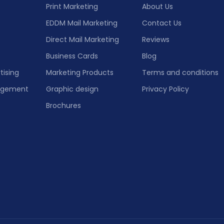
Print Marketing
About Us
EDDM Mail Marketing
Contact Us
Direct Mail Marketing
Reviews
Business Cards
Blog
tising
Marketing Products
Terms and conditions
nagement
Graphic design
Privacy Policy
Brochures