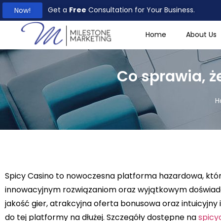
Get a
Free
Consultation for Your Business.
Now!
Home
About Us
Co sprawia, ż
H
Spicy Casino to nowoczesna platforma hazardowa, która 
innowacyjnym rozwiązaniom oraz wyjątkowym doświadcz
jakość gier, atrakcyjna oferta bonusowa oraz intuicyjny 
do tej platformy na dłużej. Szczegóły dostępne na
spicy