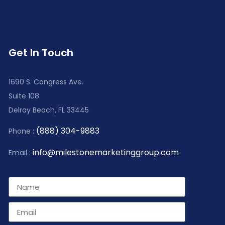
Get In Touch
1690 S. Congress Ave.
Suite 108
Delray Beach, FL 33445
(888) 304-9883
Phone :
info@milestonemarketinggroup.com
Email :