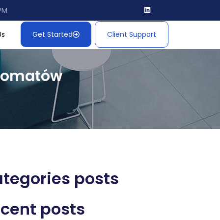
 PM
Us
Get Started
Client Support
automatów
tegories posts
cent posts