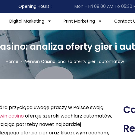
Opening Hours :
Mon - Fri 09:00 AM To 05:30
Digital Marketing
Print Marketing
Contact 
sino: analiza oferty gier i 
Home
Winwin Casino: analiza oferty gier i automatów
Ca
óra przyciąga uwagę graczy w Polsce swoją
win casino
oferuje szeroki wachlarz automatów,
kajając potrzeby nawet najbardziej
Re
iżej jego ofercie gier oraz kluczowym cechom,