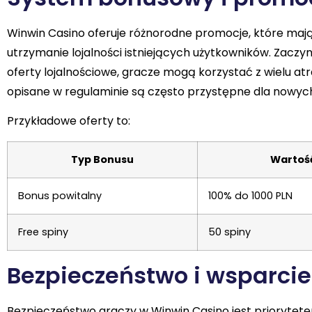
Winwin Casino oferuje różnorodne promocje, które maj
utrzymanie lojalności istniejących użytkowników. Zacz
oferty lojalnościowe, gracze mogą korzystać z wielu at
opisane w regulaminie są często przystępne dla nowyc
Przykładowe oferty to:
Typ Bonusu
Wartoś
Bonus powitalny
100% do 1000 PLN
Free spiny
50 spiny
Bezpieczeństwo i wsparcie
Bezpieczeństwo graczy w Winwin Casino jest priorytete