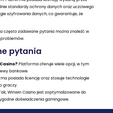
dnie standardy ochrony danych oraz uczciwego
ie szyfrowania danych, co gwarantuje, że
 na często zadawane pytania można znaleźć w
h problemów.
ne pytania
 Casino?
Platforma oferuje wiele opcji, w tym
elewy bankowe.
rma posiada licencję oraz stosuje technologie
o graczy.
ak, Winwin Casino jest zoptymalizowane do
 wygodne doświadczenia gamingowe.